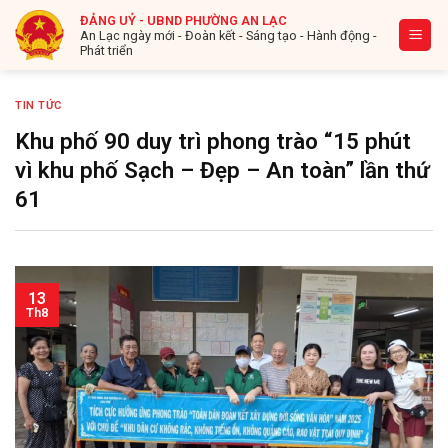
Bỏ
ĐẢNG UỶ - UBND PHƯỜNG AN LẠC
qua
An Lạc ngày mới - Đoàn kết - Sáng tạo - Hành động -
Phát triển
nội
dung
TIN TỨC
Khu phố 90 duy trì phong trào “15 phút
vì khu phố Sạch – Đẹp – An toàn” lần thứ
61
13
Th8