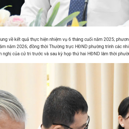
ề kết quả thực hiện nhiệm vụ 6 tháng cuối năm 2025; phương hư
g năm năm 2026; đồng thời Thường trực HĐND phường trình các nh
n nghị của cử tri trước và sau kỳ họp thứ hai HĐND lâm thời phườ