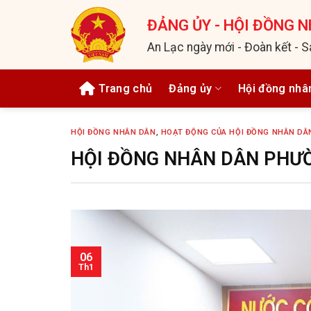
Bỏ
ĐẢNG ỦY - HỘI ĐỒNG N
qua
nội
An Lạc ngày mới - Đoàn kết - S
dung
Trang chủ
Đảng ủy
Hội đồng nhâ
HỘI ĐỒNG NHÂN DÂN
,
HOẠT ĐỘNG CỦA HỘI ĐỒNG NHÂN DÂ
HỘI ĐỒNG NHÂN DÂN PHƯ
06
Th1