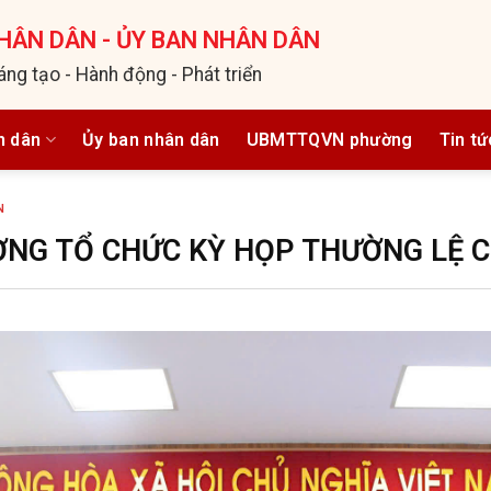
HÂN DÂN - ỦY BAN NHÂN DÂN
áng tạo - Hành động - Phát triển
n dân
Ủy ban nhân dân
UBMTTQVN phường
Tin tứ
N
ỜNG TỔ CHỨC KỲ HỌP THƯỜNG LỆ 