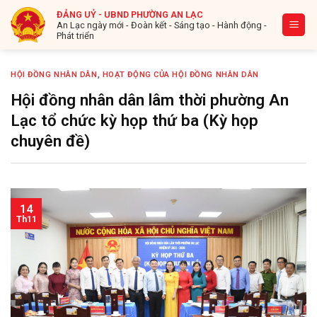
Bỏ
ĐẢNG UỶ - UBND PHƯỜNG AN LẠC
qua
An Lạc ngày mới - Đoàn kết - Sáng tạo - Hành động -
Phát triển
nội
dung
HỘI ĐỒNG NHÂN DÂN
,
HOẠT ĐỘNG CỦA HỘI ĐỒNG NHÂN DÂN
Hội đồng nhân dân lâm thời phường An
Lạc tổ chức kỳ họp thứ ba (Kỳ họp
chuyên đề)
14
Th11