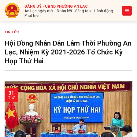
Bỏ
ĐẢNG UỶ - UBND PHƯỜNG AN LẠC
qua
An Lạc ngày mới - Đoàn kết - Sáng tạo - Hành động -
Phát triển
nội
dung
TIN TỨC
Hội Đồng Nhân Dân Lâm Thời Phường An
Lạc, Nhiệm Kỳ 2021-2026 Tổ Chức Kỳ
Họp Thứ Hai
31
Th7