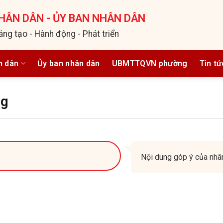
HÂN DÂN - ỦY BAN NHÂN DÂN
áng tạo - Hành động - Phát triển
n dân
Ủy ban nhân dân
UBMTTQVN phường
Tin tứ
ng
Nội dung góp ý của nhâ