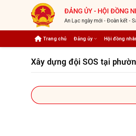
Bỏ
ĐẢNG ỦY - HỘI ĐỒNG N
qua
nội
An Lạc ngày mới - Đoàn kết - S
dung
Trang chủ
Đảng ủy
Hội đồng nhâ
Xây dựng đội SOS tại phườ